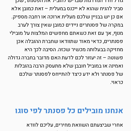
גודל חדר המדרגות שבו יש להוביל את הפסנתר, שכן
סביר להניח שהוא לא ייכנס במעלית – זאת כמובן אלא
אם כן יש בבניין שלכם מעלית ארוכה או רחבה מספיק.
במקרה של פסנתרים ניידים כמובן שאין צורך לערב
מנוף, אך עם זאת כשאתם מחפשים המלצות על מובילי
פסנתרים, כדאי מאוד שתוודאו שחברת ההובלה אכן
מחזיקה בבעלותה מכשיר שכזה. הסיבה לכך היא
פשוטה – זה יעזור לכם לדעת האם מדובר בחברה גדולה
ואמינה או במוביל חובבן שלא מתעסק הרבה בהובלות
של פסנתר ולא ידע כיצד להתייחס לפסנתר שלכם
כראוי.
אנחנו מובילים כל פסנתר לפי סוגו
אחרי שביצעתם השוואת מחירים, עליכם לוודא