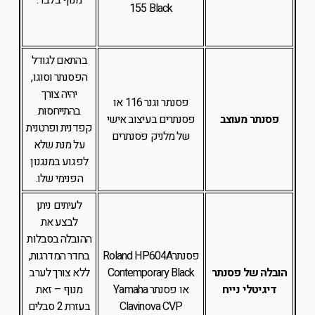
מנוף בלבד.
155 Black
בהתאם לגודל
הפסנתר וסוגו,
יהיה צורך
פסנתר וגנר 116 או
בהתייחסות
פסנתר מעוצב
פסנתרים בעיצוב אישי
קפדנית ופרטנית
של מלניק פסנתרים
על מנת שלא
לפגוע במנגנון
הפנימי שלו.
לעיתים ניתן
לבצע את
ההובלה בסבלות
פסנתרRoland HP604A
בחדר המדרגות,
הובלה של פסנתר
Contemporary Black
ללא צורך לערב
דיגיטלי נייח
או פסנתר Yamaha
מנוף – זאת
Clavinova CVP
בעזרת 2 סבלים