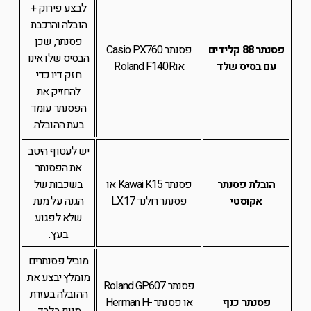
לבצע פירוק +
הובלה והרכבת
פסנתר, שכן
פסנתר 88 קלידים
פסנתר Casio PX760
הבסיס שלו אינו
עם בסיס שלד
אוRoland F140R
חזק דיו כדי
להחזיק את
הפסנתר עומד
בעת ההובלה.
יש לעטוף היטב
את הפסנתר
הובלת פסנתר
פסנתר Kawai K15 או
בשכבות של
אקוסטי
פסנתר רולנד LX17
הגנה על מנת
שלא לפגוע
בעץ.
מוביל פסנתרים
מומלץ יבצע את
פסנתר Roland GP607
ההובלה בעזרת
פסנתר כנף
או פסנתר Herman H-