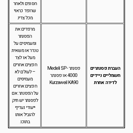
חסונים ולאחר
שרופד כראוי
מכל צדיו.
מרפדים את
הפסנתר
ומעמיסים על
טנדר או משאית
מעל או לצד
חפצים אחרים
העברת פסנתרים
פסנתר Medeli SP-
– לעולם לא
חשמליים ניידים
4000 או פסנתר
מעמיסים
לדירה אחרת
Kurzaweil KA90
חפצים אחרים
על הפסנתר. אם
לפסנתר יש תיק
ייעודי נעדיף
להוביל אותו
בתוכו.