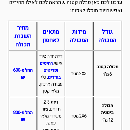
ערכנו לכם כאן טבלה קטנה שתראה לכם לאילו מחירים
ואפשרויות תוכלו לצפות:
מחיר
גודל
מידות
מתאים
השכרת
המכולה
המכולה
לאחסון
מכולה
דירת חדר, ציוד
אישי,
רהיטים
מכולה קטנה
ופריטים
החל מ-600
2X3 מטר
6 מ"ר
בודדים
, כלי
₪
עבודה, ארכיון,
מלאי קטן
דירת 2-3
מכולה
חדרים, ציוד
בינונית
החל מ-800
2X6 מטר
משרדי, מלאי
₪
12 מ"ר
עסקי,