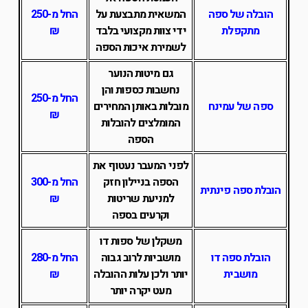
הובלה של ספה
המשאית מתבצעת על
החל מ-250
מתקפלת
ידי צוות מקצועי בלבד
₪
לשמירת איכות הספה
גם מיטות הנוער
נחשבות כספות והן
החל מ-250
ספה של עמינח
מובלות באותן המחירים
₪
המומלצים להובלות
הספה
לפני המעבר נעטוף את
הספה בניילון חזק
החל מ-300
הובלת ספה פינתית
למניעת שריטות
₪
וקרעים בספה
משקלן של ספות דו
הובלת ספה דו
מושביות לרוב גבוה
החל מ-280
מושבית
יותר ולכן עלות ההובלה
₪
מעט יקרה יותר