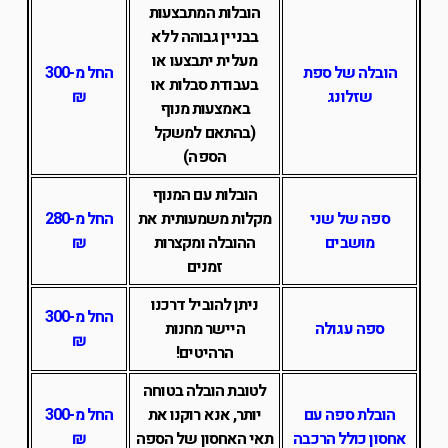
הובלות המתבצעות
בבניין גבוהה ללא
מעלית יתבצעו או
הובלה של ספת
החל מ-300
בעבודת סבלות או
שזלונג
₪
באמצעות מנוף
(בהתאם למשקל
הספה)
הובלות עם המנוף
ספה של שני
מקלות משמעותית את
החל מ-280
מושבים
ההובלה ומקצרות
₪
זמנים
ניתן להוביל דרכנו
החל מ-300
ספה עגולה
היישר מחנות
₪
הרהיטים!
לטובת הובלה בטוחה
הובלת ספה עם
יותר, אנא רוקנו את
החל מ-300
אחסון כולל הרכבה
תאי האחסון של הספה
₪