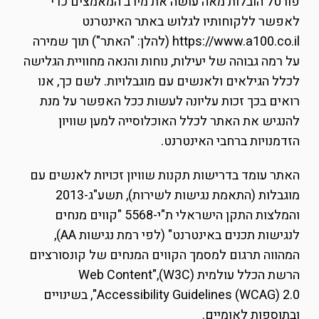
פורטל הובלות מאה עושה את מירב המאמצים כדי
לאפשר ללקוחותיו לגלוש באתר האינטרנט
https://www.a100.co.il (להלן: "האתר") תוך שמירה
על רמה גבוהה של יעילות, נוחות והנאה מחוויית הגלישה
לכלל הגילאים ולאנשים עם מוגבלויות. לשם כך, אנו
רואים בכך זכות עליונה לעשות ככל האפשר על מנת
להנגיש את האתר לכלל האוכלוסייה למען שוויון
הזדמנויות ברחבי האינטרנט.
האתר עומד בדרישות תקנות שוויון זכויות לאנשים עם
מוגבלות (התאמת נגישות לשירות), תשע"ג-2013
והמלצות התקן הישראלי ת"י-5568 "קווים מנחים
לנגישות תכנים באינטרנט" (לפי רמת נגישות AA),
המהווה תרגום למסמך הקווים המנחים של קונסורציום
הרשת הכלל עולמית (W3C),"Web Content
Accessibility Guidelines (WCAG) 2.0", בשינויים
ובתוספות לאומיים.