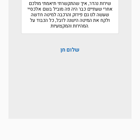
חשבתי שאי פעם אני אכתוב המלצה על
שירות נהדר, איך שהתקשר
ת הובלות אבל מגיע לכם מכל הלב הייתם
אחרי שעתיים כבר היה פה 
הוגנים לאורך כל הדרך!
שעשה לנו גם פירוק והר
תודה לכם
ולקח את המיטה הישנה לז
המהירות והמקצועיות.
שלום ח
רמי ניסנוב