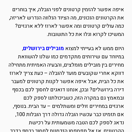
איפה אפשר להזמין קרטונים לפני הובלה, איך בוחרים
את הקרטונים הנכונים, מה הציוד הנלווה הנדרש לאריזה,
כמה עולים קרטונים ומה אפשר לארוז ללא ארגזים?
המשיכו לקרוא וגלו את כל התשובות.
היום ממש לא בעייתי למצוא
מובילים בירושלים
,
במיוחד עם שירותים מתקדמים כמו שלנו להשוואת
מחירים בין מובילים מומלצים, והבעיה האמיתית מתחילה
דווקא אחרי שקובעים מועד להובלה – כעת צריך לארוז
את כל הבית, אבל איפה אפשר לקנות קרטונים למעבר
דירה בירושלים? ובכן, אנחנו דואגים לחסוך לכם בכסף
ובמאמץ גם במקרה הזה, כשביכולתנו לספק לכם
ארגזים במחירים זולים ומשתלמים – עד הבית. בנוסף,
אם תזמינו כבר עכשיו הובלה גדולה דרך הובלות 100,
נדאג לספק לכם הטבה משמעותית על רכישת
הקרטונים, אז אל תפספסו הזדמנות לחסוך בכסף בדרך