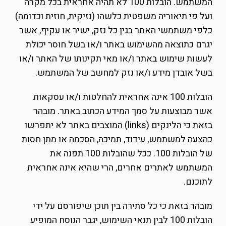
המשתמש. הובלות 100 לא תהיה אחראית בכל מקרה
ועל פי תיאוריה משפטית כלשהו (נזיקית, חוזית וכדומה)
כלפי משתמשי האתר בגין כל נזק, ישיר או עקיף, אשר
יגרם כתוצאה מהשימוש באתר ו/או בשל חוסר יכולת
לעשות שימוש באתר ו/או מאי תקינותו של האתר ו/או
בשל אובדן מידע ו/או נזק למחשב של המשתמש.
הובלות 100 אינה אחראית להחלטות ו/או עסקאות
אשר מבוצעות על סמך המידע הכתוב באתר. מובהר
בזאת כי הלינקים (links) המוצבים באתר לא יתפרשו
כהצעה למשתמש, עידוד, תמיכה, הסכמה או מתן חסות
של הובלות 100. ככל שהובלות 100 תפנה את
המשתמש לאתרים אחרים, הרי שהיא אינה אחראית
לתוכנם.
מובהר בזאת כי כל סתירה בין תוכן שיפורסם על ידי
הובלות 100 לבין תנאי השימוש, יגבר הנוסח המופיע