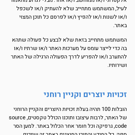
אלקטרוני ו/או ממוחשב ו/או אחר. מבלי לגרוע מהאמור
לעיל, המשתמש מתחייב שלא להעתיק ו/או לשכפל
ו/או לשנות ו/או להפיץ ו/או לפרסם כל תוכן המצוי
באתר.
המשתמש מתחייב בזאת שלא לבצע כל פעולה שתהא
בה כדי לייצר עומס על מערכות האתר ו/או שרתיו ו/או
להתערב ו/או להפריע לדרך הפעולה הרגילה של האתר
ושירותיו.
זכויות יוצרים וקניין רוחני
הובלות 100 תהיה בעלת זכויות היוצרים והקניין הרוחני
של האתר, לרבות עיצובו ותוכנו הכולל טקסטים, source
code, גרפיקה וכל חומר אחר הכלול באתר. למען הסר
ספק, כל המידע והתוכן המוצגים באתר זה שייכים