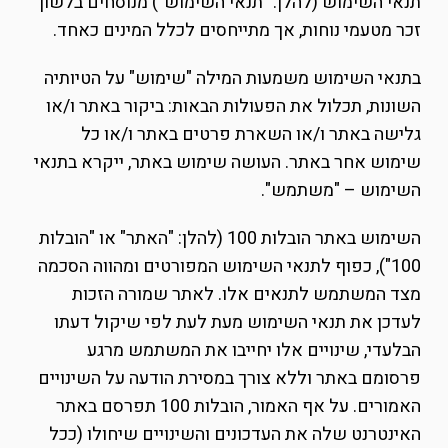
תנאי השימוש (להלן: "תנאי השימוש") מנוסחים בלשון
זכר מטעמי נוחות, אך מתייחסים לכלל המינים כאחד.
בתנאי השימוש משמעות המילה "שימוש" על הטיותיה
השונות, תכלול את הפעולות הבאות: ביקור באתר ו/או
גלישה באתר ו/או השארת פרטים באתר ו/או כל
שימוש אחר באתר. העושה שימוש באתר, ייקרא בתנאי
השימוש – "משתמש".
השימוש באתר הובלות 100 (להלן: "האתר" או "הובלות
100"), כפוף לתנאי השימוש המפורטים ומהווה הסכמה
מצד המשתמש לתנאים אלו. לאתר שמורה הזכות
לעדכן את תנאי השימוש מעת לעת לפי שיקול דעתו
הבלעדי, שינויים אלו יחייבו את המשתמש מרגע
פרסומם באתר וללא צורך במסירת הודעה על השינויים
האמורים. על אף האמור, הובלות 100 תפרסם באתר
האינטרנט שלה את העדכונים והשינויים שיחולו (ככל