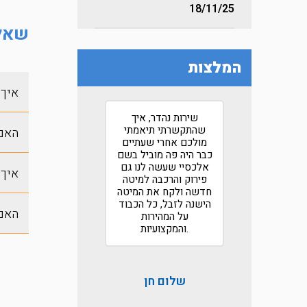
18/11/25
שאלו
המלצות
איך 
לא חשבתי שאי פעם
שירות נהדר, איך
אני אכתוב המלצה על
שהתקשרתי תיאמתי
האם 
ברת הובלות אבל מגיע
מולכם אחרי שעתיים
לכם מכל הלב הייתם
כבר היה פה מוביל בשם
רך!
אלכסיי שעשה לנו גם
איך 
תודה לכם
פירוק והרכבה למיטה
חדשה ולקח את המיטה
הישנה לזבל, כל הכבוד
האם 
על המהירות
והמקצועיות.
שלום חן
רמי ניסנוב