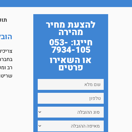
תוכ
להצעת מחיר
מהירה
הובל
חייגו: 053-
7934-105
צריכים
או השאירו
פרטים
רב ומק
שריטו