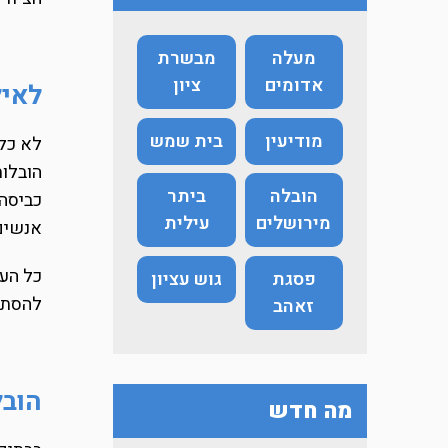
מעלה
מבשרת
אדומים
ציון
לאיל
מודיעין
בית שמש
לא כל 
הובלות
הובלה
ביתר
כביסה,
מירושלים
עילית
אנשים 
כל הענ
פסגת
גוש עציון
להסתפ
זאהב
הובל
מה חדש