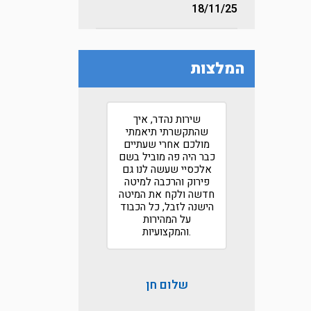
18/11/25
המלצות
 על
לא חשבתי שאי פעם
שירות נהדר, איך
ם לתל
אני אכתוב המלצה על
שהתקשרתי תיאמתי
רהיטים
חברת הובלות אבל מגיע
מולכם אחרי שעתיים
לכם מכל הלב הייתם
כבר היה פה מוביל בשם
רות גם
הוגנים לאורך כל הדרך!
אלכסיי שעשה לנו גם
ה
תודה לכם
פירוק והרכבה למיטה
חדשה ולקח את המיטה
הישנה לזבל, כל הכבוד
על המהירות
והמקצועיות.
שלום חן
רמי ניסנוב