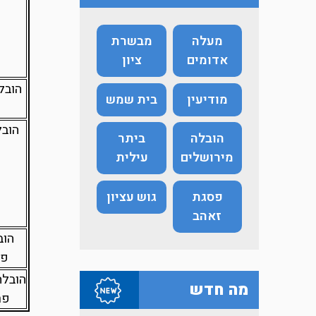
מעלה
מבשרת
אדומים
ציון
הובל
מודיעין
בית שמש
הובלה
ביתר
מירושלים
עילית
פסגת
גוש עציון
זאהב
הוב
פנטהא
הובלה
מה חדש
פרטי ב